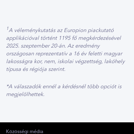
1
A véleménykutatás az Europion piackutató
applikációval történt 1195 fő megkérdezésével
2025. szeptember 20-án. Az eredmény
országosan reprezentatív a 16 év feletti magyar
lakosságra kor, nem, iskolai végzettség, lakóhely
típusa és régiója szerint.
*A válaszadók ennél a kérdésnél több opciót is
megjelölhettek.
Közösségi média