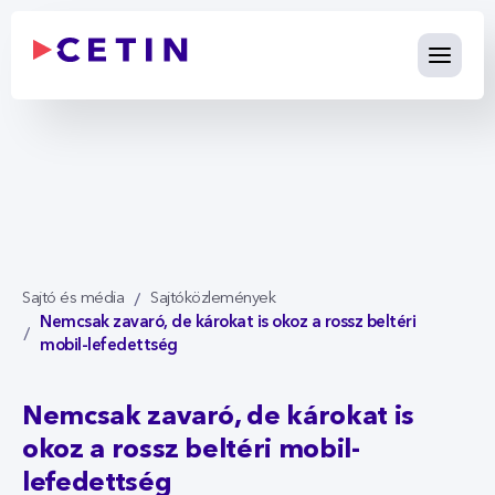
Nemcsak zavaró, de károkat is
Ugrás a fő tartalomhoz
Sajtó és média
Sajtóközlemények
Nemcsak zavaró, de károkat is okoz a rossz beltéri
mobil-lefedettség
Nemcsak zavaró, de károkat is
okoz a rossz beltéri mobil-
lefedettség