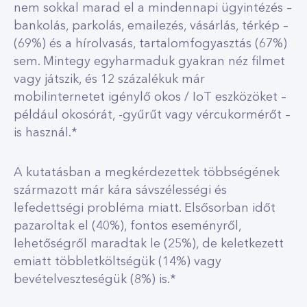
nem sokkal marad el a mindennapi ügyintézés –
bankolás, parkolás, emailezés, vásárlás, térkép –
(69%) és a hírolvasás, tartalomfogyasztás (67%)
sem. Mintegy egyharmaduk gyakran néz filmet
vagy játszik, és 12 százalékuk már
mobilinternetet igénylő okos / IoT eszközöket –
például okosórát, -gyűrűt vagy vércukormérőt –
is használ.*
A kutatásban a megkérdezettek többségének
származott már kára sávszélességi és
lefedettségi probléma miatt. Elsősorban időt
pazaroltak el (40%), fontos eseményről,
lehetőségről maradtak le (25%), de keletkezett
emiatt többletköltségük (14%) vagy
bevételveszteségük (8%) is.*