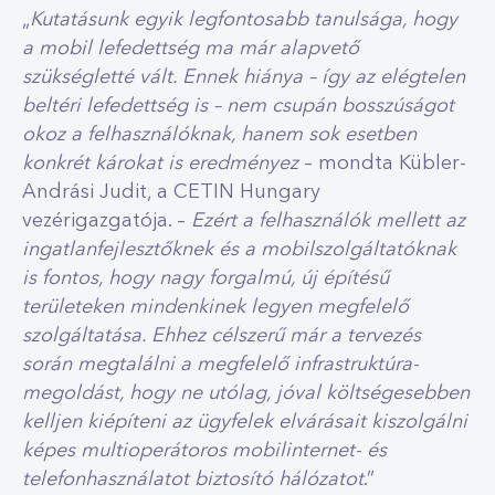
„
Kutatásunk egyik legfontosabb tanulsága, hogy
a mobil lefedettség ma már alapvető
szükségletté vált. Ennek hiánya – így az elégtelen
beltéri lefedettség is – nem csupán bosszúságot
okoz a felhasználóknak, hanem sok esetben
konkrét károkat is eredményez
– mondta Kübler-
Andrási Judit, a CETIN Hungary
vezérigazgatója. –
Ezért a felhasználók mellett az
ingatlanfejlesztőknek és a mobilszolgáltatóknak
is fontos, hogy nagy forgalmú, új építésű
területeken mindenkinek legyen megfelelő
szolgáltatása. Ehhez célszerű már a tervezés
során megtalálni a megfelelő infrastruktúra-
megoldást, hogy ne utólag, jóval költségesebben
kelljen kiépíteni az ügyfelek elvárásait kiszolgálni
képes multioperátoros mobilinternet- és
telefonhasználatot biztosító hálózatot
.”