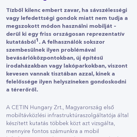
Tízből kilenc embert zavar, ha sávszélességi
vagy lefedettségi gondok miatt nem tudja a
megszokott módon használni mobilját –
derül ki egy friss országosan reprezentatív
1
kutatásból
. A felhasználók sokszor
szembesülnek ilyen problémával
bevásárlóközpontokban, új építésű
irodaházakban vagy lakóparkokban, viszont
kevesen vannak tisztában azzal, kinek a
felelőssége ilyen helyszíneken gondoskodni
a térerőről.
A CETIN Hungary Zrt., Magyarország első
mobiltávközlési infrastruktúraszolgáltatója által
készített kutatás többek közt azt vizsgálta,
mennyire fontos számunkra a mobil