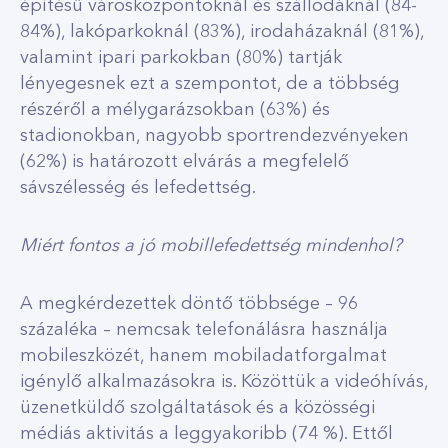
építésű városközpontoknál és szállodáknál (84-
84%), lakóparkoknál (83%), irodaházaknál (81%),
valamint ipari parkokban (80%) tartják
lényegesnek ezt a szempontot, de a többség
részéről a mélygarázsokban (63%) és
stadionokban, nagyobb sportrendezvényeken
(62%) is határozott elvárás a megfelelő
sávszélesség és lefedettség.
Miért fontos a jó mobillefedettség mindenhol?
A megkérdezettek döntő többsége – 96
százaléka – nemcsak telefonálásra használja
mobileszközét, hanem mobiladatforgalmat
igénylő alkalmazásokra is. Közöttük a videóhívás,
üzenetküldő szolgáltatások és a közösségi
médiás aktivitás a leggyakoribb (74 %). Ettől