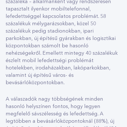
százaléka – alkalmanként vagy rendszeresen
tapasztalt ilyenkor mobiltelefonnal,
lefedettséggel kapcsolatos problémát. 58
százalékuk mélygarázsokban, közel 50
százalékuk pedig stadionokban, ipari
parkokban, új építésű gyárakban és logisztikai
központokban számolt be hasonló
nehézségekről. Emellett mintegy 40 százalékuk
észlelt mobil lefedettségi problémát
hotelekben, irodaházakban, lakóparkokban,
valamint új építésű város- és
bevásárlóközpontokban.
A válaszadók nagy többségének minden
hasonló helyszínen fontos, hogy legyen
megfelelő sávszélesség és lefedettség. A
legtöbben a bevásárlóközpontoknál (88%), új