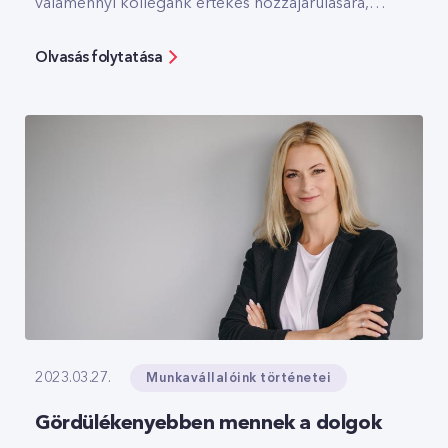
valamennyi kollégánk értékes hozzájárulására,
akik kivételes munkája és szakértelme jelentősen
hozzájárul sikereinkhez. E kiemelkedő
Olvasás folytatása
teljesítmények elismeréseként a CETIN
munkavállalói számára szavazást szervezett, hogy
jelöljenek személyeket a Champion of the Year
díjra, amellyel az év során nyújtott kiemelkedő
teljesítményt ismerik el.
Munkavállalóink történetei
2023.03.27.
Gördülékenyebben mennek a dolgok