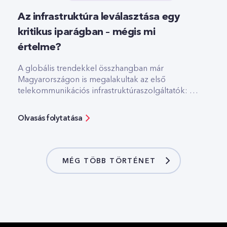
Az infrastruktúra leválasztása egy
kritikus iparágban – mégis mi
értelme?
A globális trendekkel összhangban már
Magyarországon is megalakultak az első
telekommunikációs infrastruktúraszolgáltatók: a
három hazai mobilszolgáltató közül kettő külön
cégbe szervezte infrastruktúrája egy részét. De
Olvasás folytatása
mi a ráció és az üzleti modell a lépések mögött?
A fenti kérdésekre vendégszerzőnk válaszol.
MÉG TÖBB TÖRTÉNET