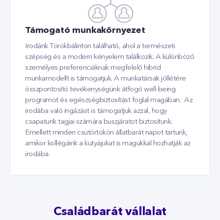
Támogató munkakörnyezet
Irodánk Törökbálinton található, ahol a természeti
szépség és a modern kényelem találkozik. A különböző
személyes preferenciáknak megfelelő hibrid
munkamodellt is támogatjuk. A munkatársak jóllétére
összpontosító tevékenységünk átfogó well-being
programot és egészségbiztosítást foglal magában. Az
irodába való ingázást is támogatjuk azzal, hogy
csapatunk tagjai számára buszjáratot biztosítunk.
Emellett minden csütörtökön állatbarát napot tartunk,
amikor kollégáink a kutyájukat is magukkal hozhatják az
irodába.
Családbarát vállalat