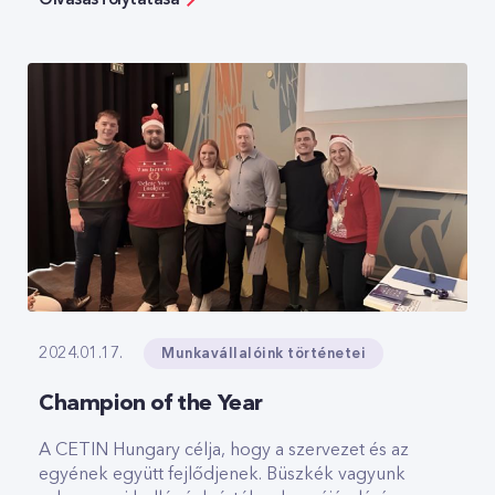
meg sem alakult Pannon GSM-hez. Az interjún
feltettek három kérdést, a legfontosabb ez volt:
mikor tudna kezdeni? Rávágtam, hogy akár
holnap, és enyém lett az állás.
Munkavállalóink történetei
2024.01.17.
Champion of the Year
A CETIN Hungary célja, hogy a szervezet és az
egyének együtt fejlődjenek. Büszkék vagyunk