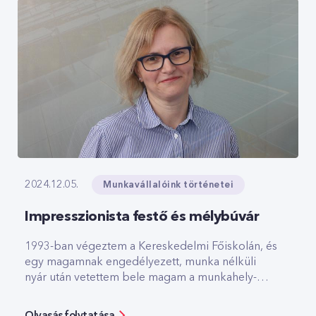
Munkavállalóink történetei
2024.12.05.
Impresszionista festő és mélybúvár
1993-ban végeztem a Kereskedelmi Főiskolán, és
egy magamnak engedélyezett, munka nélküli
nyár után vetettem bele magam a munkahely-
keresésbe. Nem ment könnyen, de azon év
október 18-án interjúra mentem az akkor még
Olvasás folytatása