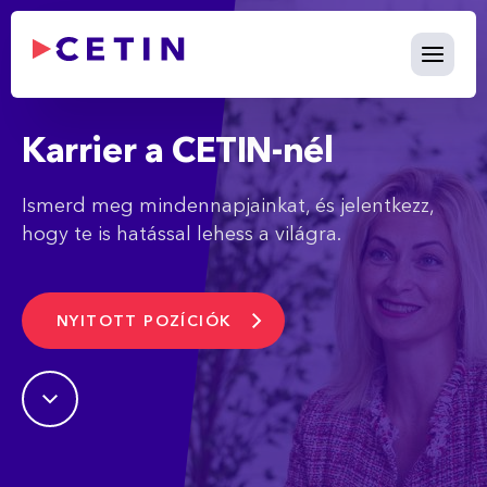
Karrier - cetin.hu
Ugrás a fő tartalomhoz
Karrier a CETIN-nél
Ismerd meg mindennapjainkat, és jelentkezz,
hogy te is hatással lehess a világra.
NYITOTT POZÍCIÓK