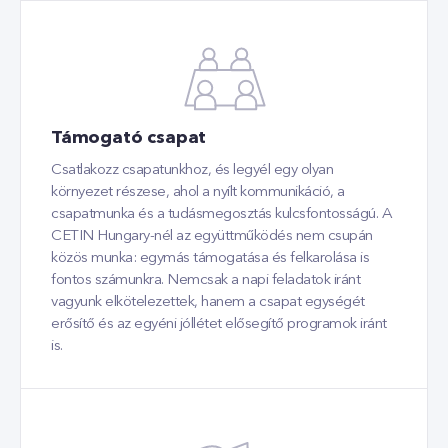
Támogató csapat
Csatlakozz csapatunkhoz, és legyél egy olyan
környezet részese, ahol a nyílt kommunikáció, a
csapatmunka és a tudásmegosztás kulcsfontosságú. A
CETIN Hungary-nél az együttműködés nem csupán
közös munka: egymás támogatása és felkarolása is
fontos számunkra. Nemcsak a napi feladatok iránt
vagyunk elkötelezettek, hanem a csapat egységét
erősítő és az egyéni jóllétet elősegítő programok iránt
is.