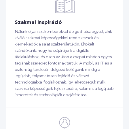
Szakmai inspiráció
Nálunk olyan szakemberekkel dolgozhatsz együtt, akik
kiváló szakmai képességekkel rendelkeznek és
kiemelkedők a saját szakterületükön. Eltökélt
szándékunk, hogy hozzájáruljunk a digitális
átalakuláshoz, és ezen az úton a csapat minden egyes
tagjának szerepét fontosnak tartjuk. A mobil, az IT és a
biztonság területén dolgozó kollégáink mindig a
legújabb, folyamatosan fejlődő és változó
technológiákkal foglalkoznak, így lehetőségük nyílik
szakmai képességeik fejlesztésére, valamint a legújabb
ismeretek és technológiák elsajátítására.