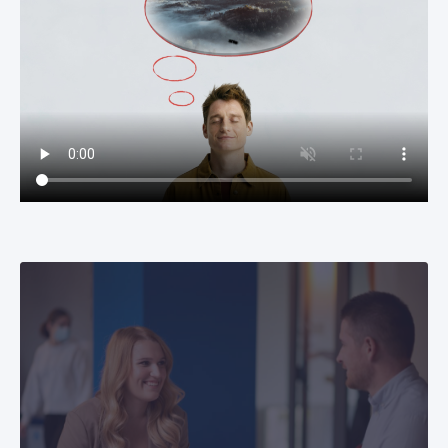
Kiválasztási folyamat
Tudj meg többet kiválasztási folyamatunkról,
hogy sikeresen felkészülhess a CETIN-es
interjújára.
Diákoknak
A CETIN Hungary jelenleg közel ötven
gyakornokot foglalkoztat több különböző –
például IT, mérnöki, HR és pénzügyi – területen,