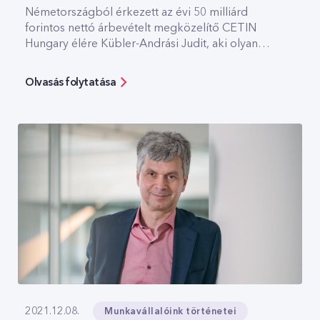
Németországból érkezett az évi 50 milliárd
forintos nettó árbevételt megközelítő CETIN
Hungary élére Kübler-Andrási Judit, aki olyan
magától értetődően beszél nemrég megszerzett
vezérigazgatói pozíciójáról, mintha a világ
Olvasás folytatása
legtermészetesebb dolga lenne, hogy nők nagy
technológiai cégeket vezetnek. A gyengébbik
nem erősségein túl a CETIN és a Yettel
kapcsolatáról, a vállalati kultúrák közti
különbségekről és a fiatal cég terveiről is beszélt
a Marketing&Media magazinnak a szakember.
Munkavállalóink történetei
2021.12.08.