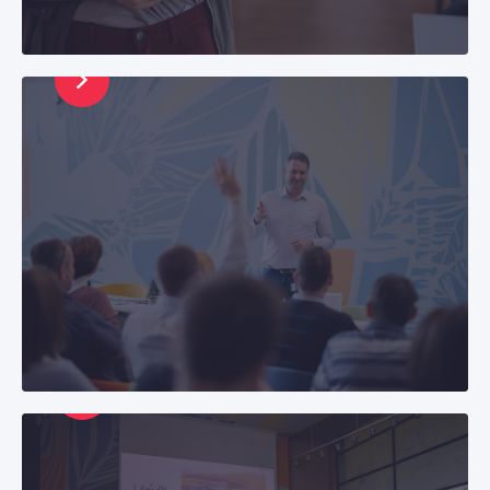
szakmai fejlődést.
Az élet velünk
Tudj meg többet arról, milyen az élet a CETIN
Hungary-nél. Olvashatsz az irodai környezetről,
vagy arról, milyen fizetésen túli juttatásokat
biztosítunk.