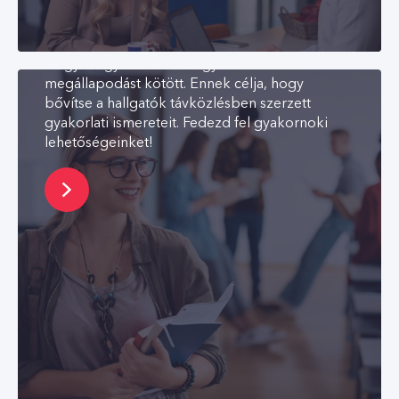
ahol a diákok szakmai tapasztalatot és tudást
szerezhetnek, ezáltal közelebb kerülve a
munka világához. Emellett a CETIN Hungary két
magyar egyetemmel is együttműködési
megállapodást kötött. Ennek célja, hogy
bővítse a hallgatók távközlésben szerzett
gyakorlati ismereteit. Fedezd fel gyakornoki
lehetőségeinket!
Tanulás és fejlődés
Felismerjük munkatársaink tehetségét, és
elkötelezetten támogatjuk fejlődésüket. A
tanulást mindig bátorítjuk, és arra törekszünk,
hogy elő tudjuk segíteni a személyes és a