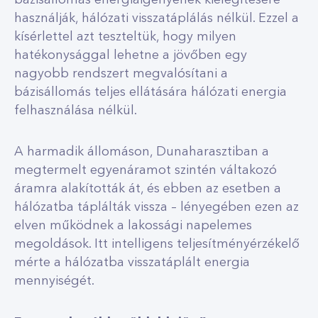
bázisállomás energiaigényének kielégítésére
használják, hálózati visszatáplálás nélkül. Ezzel a
kísérlettel azt teszteltük, hogy milyen
hatékonysággal lehetne a jövőben egy
nagyobb rendszert megvalósítani a
bázisállomás teljes ellátására hálózati energia
felhasználása nélkül.
A harmadik állomáson, Dunaharasztiban a
megtermelt egyenáramot szintén váltakozó
áramra alakították át, és ebben az esetben a
hálózatba táplálták vissza – lényegében ezen az
elven működnek a lakossági napelemes
megoldások. Itt intelligens teljesítményérzékelő
mérte a hálózatba visszatáplált energia
mennyiségét.