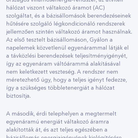
országos villamosenergia-rendszer, az átviteli
hálózat viszont váltakozó áramot (AC)
szolgáltat, és a bázisállomások berendezéseinek
hűtésére szolgáló légkondicionáló rendszerek
jellemzően szintén váltakozó áramot használnak.
Az első tesztelt bázisállomáson, Gyálon a
napelemek közvetlenül egyenárammal látják el
a távközlési berendezések teljesítményigényét,
így az egyenáram váltóárammá alakításával
nem keletkezett veszteség. A rendszer nem
méretezhető úgy, hogy a teljes igényt fedezze,
így a szükséges többletenergiát a hálózat
biztosítja.
A második, érdi telephelyen a megtermelt
egyenáramú energiát váltakozó áramra
alakították át, és azt teljes egészében a